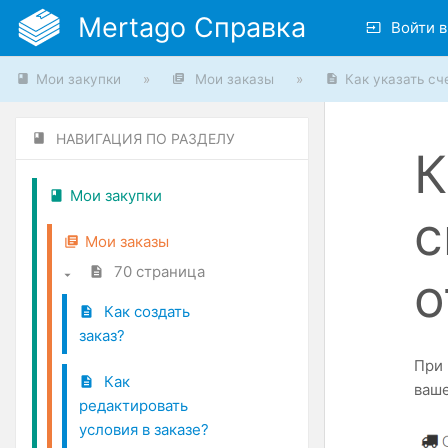
Mertago Справка
Войти в
Мои закупки
»
Мои заказы
»
Как указать сче
НАВИГАЦИЯ ПО РАЗДЕЛУ
К
Мои закупки
с
Мои заказы
70 страница
о
Как создать
заказ?
При 
Как
ваше
редактировать
условия в заказе?