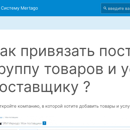
 Систему Mertago
ак привязать по
руппу товаров и 
оставщику ?
ткройте компанию, в которой хотите добавить товары и усл