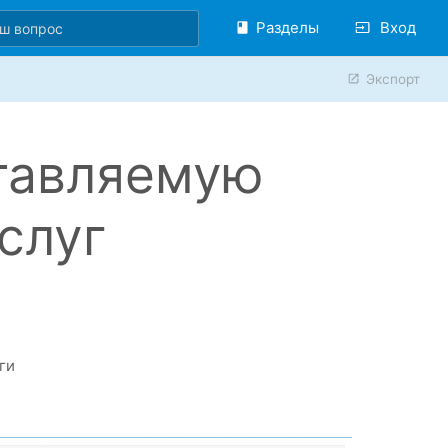
Разделы
Вход
Экспорт
ставляемую
услуг
уги